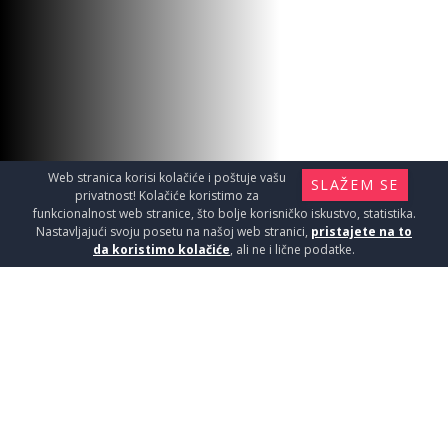
Web stranica korisi kolačiće i poštuje vašu
SLAŽEM SE
privatnost! Kolačiće koristimo za
funkcionalnost web stranice, što bolje korisničko iskustvo, statistika.
Nastavljajući svoju posetu na našoj web stranici,
pristajete na to
da koristimo kolačiće
, ali ne i lične podatke.
LEPAK KERALASTIC T BELI
10KG
Materijal za instalaciju i ugradnju / Lepak
za pločice
13890
RSD / KOM