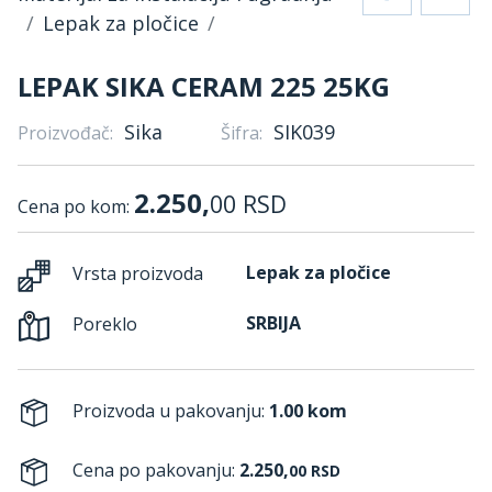
Lepak za pločice
LEPAK SIKA CERAM 225 25KG
Sika
SIK039
Proizvođač:
Šifra:
2.250,
00
RSD
Cena po kom:
Lepak za pločice
Vrsta proizvoda
SRBIJA
Poreklo
Proizvoda u pakovanju:
1.00 kom
Cena po pakovanju:
2.250,
00
RSD