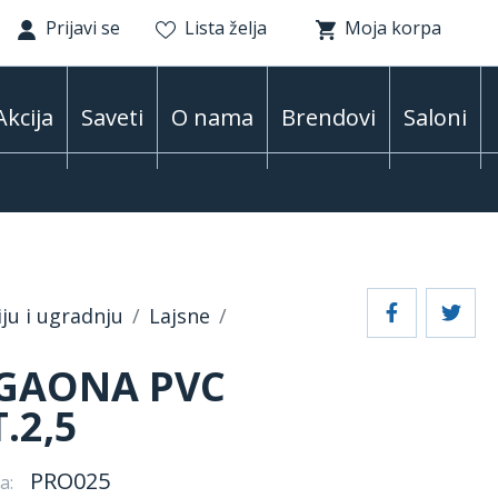
Prijavi se
Lista želja
Moja korpa
Akcija
Saveti
O nama
Brendovi
Saloni
iju i ugradnju
Lajsne
UGAONA PVC
.2,5
PRO025
a: