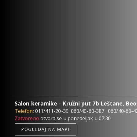
Salon keramike - Kružni put 7b Leštane, Be
Telefon:
011/411-20-39
060/40-60-387
060/40-60-4
Zatvoreno
otvara se u ponedeljak u 07:30
POGLEDAJ NA MAPI