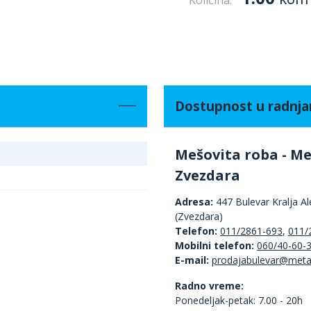
Količina:
Dostupnost u radnj
Mešovita roba - Me
Zvezdara
Adresa:
447 Bulevar Kralja A
(Zvezdara)
Telefon:
011/2861-693
,
011/
Mobilni telefon:
060/40-60-
E-mail:
Radno vreme:
Ponedeljak-petak: 7.00 - 20h