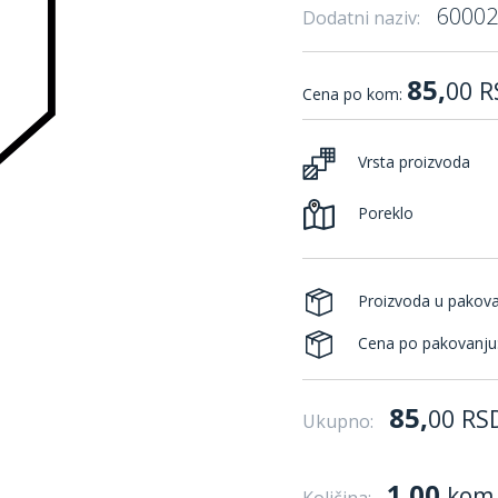
60002
Dodatni naziv:
85,
00
R
Cena po kom:
Vrsta proizvoda
Poreklo
Proizvoda u pakov
Cena po pakovanju
85,
00
RS
Ukupno:
1.00
kom