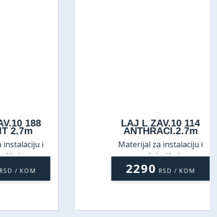
10 188
LAJ L ZAV.10 114
2.7m
ANTHRACI.2.7m
alaciju i
Materijal za instalaciju i
ajsne
ugradnju / Lajsne
2290
 / KOM
RSD / KOM