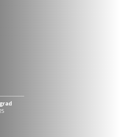
ograd
25