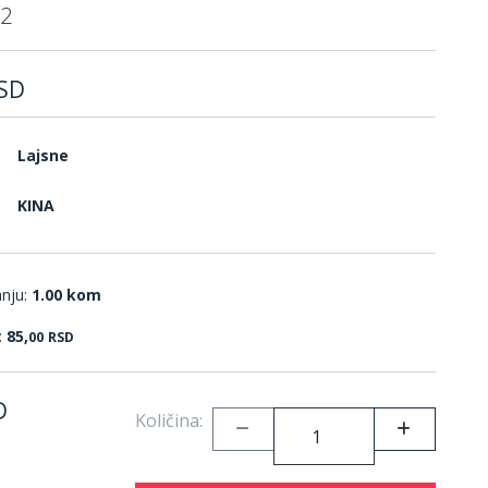
2
SD
Lajsne
KINA
anju:
1.00 kom
:
85,
00
RSD
D
Količina: