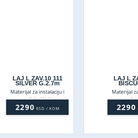
LAJ L ZAV.10 111
LAJ L ZAV.
SILVER G.2.7m
BISCUIT 
Materijal za instalaciju i
Materijal za inst
ugradnju / Lajsne
ugradnju / L
2290
2290
RSD / KOM
RSD