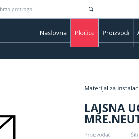
Naslovna
Pločice
Proizvodi
Materijal za instalac
LAJSNA 
MRE.NEUT
Proizvođač:
Šifr