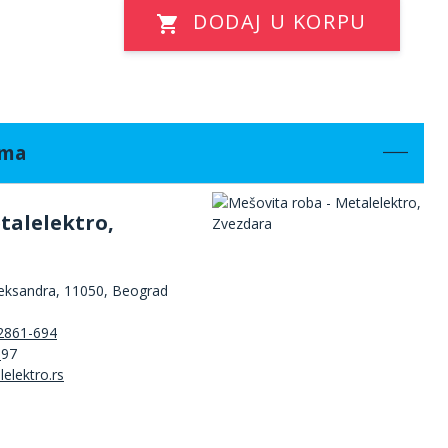
DODAJ U KORPU
ama
talelektro,
leksandra, 11050, Beograd
2861-694
3
97