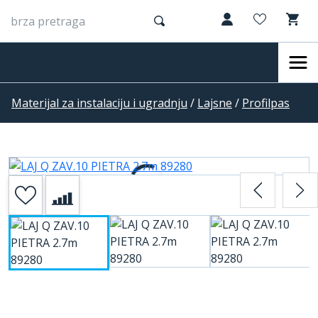
Materijal za instalaciju i ugradnju
/
Lajsne
/
Profilpas