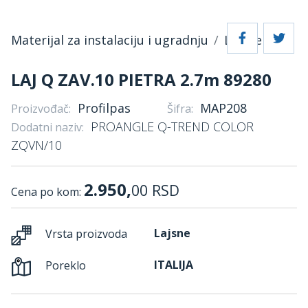
Materijal za instalaciju i ugradnju
Lajsne
LAJ Q ZAV.10 PIETRA 2.7m 89280
Profilpas
MAP208
Proizvođač:
Šifra:
PROANGLE Q-TREND COLOR
Dodatni naziv:
ZQVN/10
2.950,
00
RSD
Cena po kom:
Lajsne
Vrsta proizvoda
ITALIJA
Poreklo