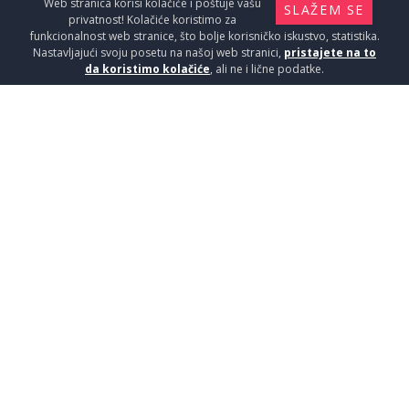
Web stranica korisi kolačiće i poštuje vašu
SLAŽEM SE
privatnost! Kolačiće koristimo za
funkcionalnost web stranice, što bolje korisničko iskustvo, statistika.
Nastavljajući svoju posetu na našoj web stranici,
pristajete na to
da koristimo kolačiće
, ali ne i lične podatke.