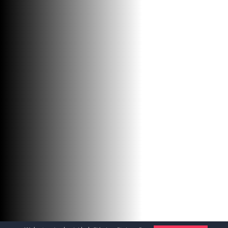
LAJ L ZAV.10 103 MOON W.2.7m
Materijal za instalaciju i ugradnju / Lajsne
2290
RSD / KOM