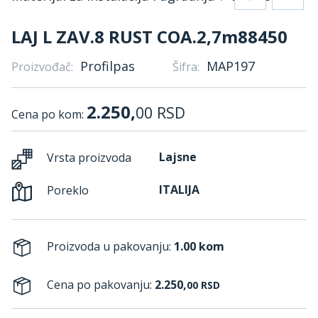
LAJ L ZAV.8 RUST COA.2,7m88450
Profilpas
MAP197
Proizvođač:
Šifra:
2.250,
00
RSD
Cena po kom:
Lajsne
Vrsta proizvoda
ITALIJA
Poreklo
Proizvoda u pakovanju:
1.00 kom
Cena po pakovanju:
2.250,
00
RSD