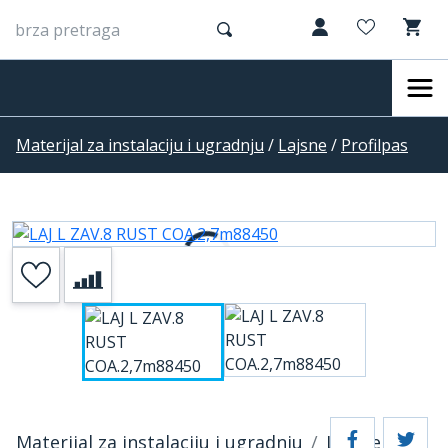
Materijal za instalaciju i ugradnju
/
Lajsne
/
Profilpas
Materijal za instalaciju i ugradnju
Lajsne