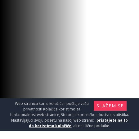
LAJ L ZAV.10 111 SILVER G.2.7m
Materijal za instalaciju i ugradnju / Lajsne
2290
RSD / KOM
Web stranica korisi kolačiće i poštuje vašu
SLAŽEM SE
privatnost! Kolačiće koristimo za
funkcionalnost web stranice, što bolje korisničko iskustvo, statistika.
Nastavljajući svoju posetu na našoj web stranici,
pristajete na to
da koristimo kolačiće
, ali ne i lične podatke.