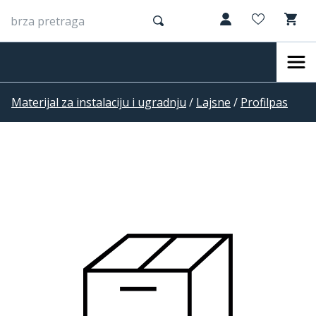
Materijal za instalaciju i ugradnju
/
Lajsne
/
Profilpas