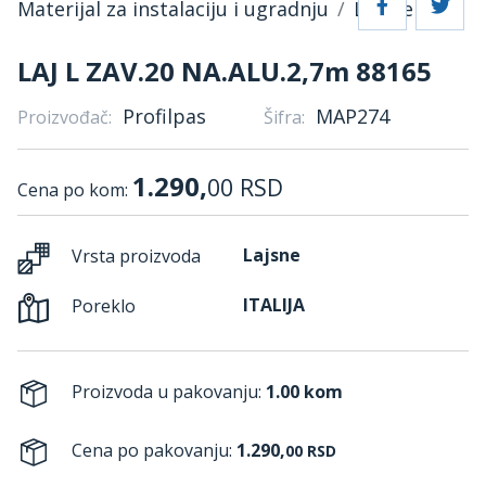
Materijal za instalaciju i ugradnju
Lajsne
LAJ L ZAV.20 NA.ALU.2,7m 88165
Profilpas
MAP274
Proizvođač:
Šifra:
1.290,
00
RSD
Cena po kom:
Lajsne
Vrsta proizvoda
ITALIJA
Poreklo
Proizvoda u pakovanju:
1.00 kom
Cena po pakovanju:
1.290,
00
RSD