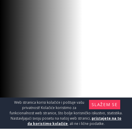
LAJ L ZAV.10 133 SAND 2.7m
Materijal za instalaciju i ugradnju / Lajsne
Web stranica korisi kolačiće i poštuje vašu
SLAŽEM SE
privatnost! Kolačiće koristimo za
funkcionalnost web stranice, što bolje korisničko iskustvo, statistika.
2290
Nastavljajući svoju posetu na našoj web stranici,
pristajete na to
RSD / KOM
da koristimo kolačiće
, ali ne i lične podatke.