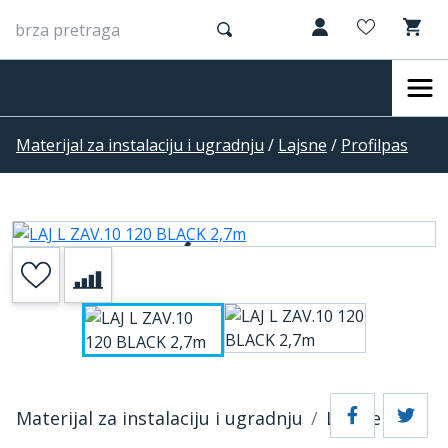
Materijal za instalaciju i ugradnju
/
Lajsne
/
Profilpas
Materijal za instalaciju i ugradnju
Lajsne