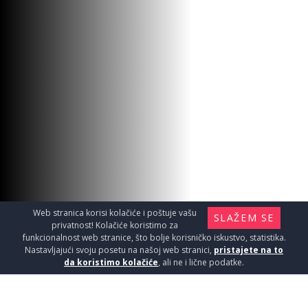
LAJ L ZAV.10 103 MOON W.2.
Materijal za instalaciju i ugradnju / Laj
sne
2290
RSD / KOM
Web stranica korisi kolačiće i poštuje vašu
SLAŽEM SE
privatnost! Kolačiće koristimo za
funkcionalnost web stranice, što bolje korisničko iskustvo, statistika.
Nastavljajući svoju posetu na našoj web stranici,
pristajete na to
da koristimo kolačiće
, ali ne i lične podatke.