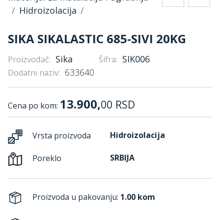
Hidroizolacija
SIKA SIKALASTIC 685-SIVI 20KG
Sika
SIK006
Proizvođač:
Šifra:
633640
Dodatni naziv:
13.900,
00
RSD
Cena po kom:
Hidroizolacija
Vrsta proizvoda
SRBIJA
Poreklo
Proizvoda u pakovanju:
1.00 kom