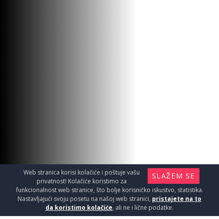
PODLOGA SIKA CERAM 944 1kg
Materijal za instalaciju i ugradnju /
Hidroizolacija
850
RSD / KOM
Web stranica korisi kolačiće i poštuje vašu
SLAŽEM SE
privatnost! Kolačiće koristimo za
funkcionalnost web stranice, što bolje korisničko iskustvo, statistika.
Nastavljajući svoju posetu na našoj web stranici,
pristajete na to
da koristimo kolačiće
, ali ne i lične podatke.