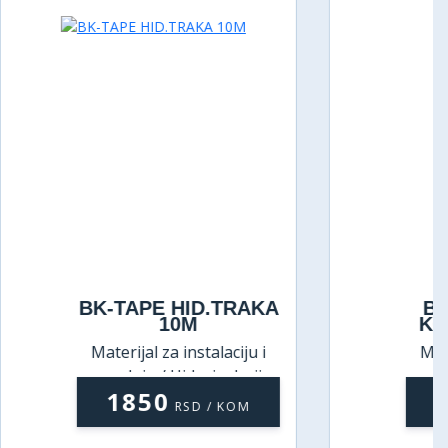
D.TRAKA
BK-HIDROSTOP 2
KOMPON.A 16,6kg
alaciju i
Materijal za instalaciju i
izolacija
ugradnju / Hidroizolacija
1250
 / KOM
RSD / KOM