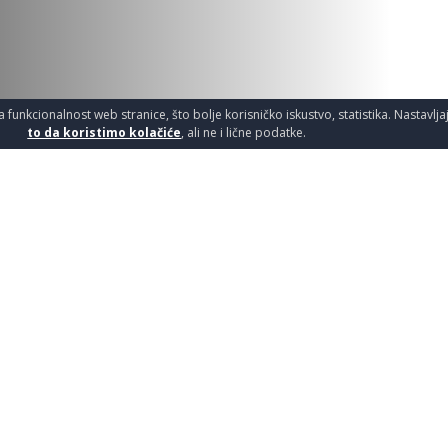
a funkcionalnost web stranice, što bolje korisničko iskustvo, statistika. Nastavlj
to da koristimo kolačiće
, ali ne i lične podatke.