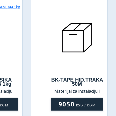
BK-TAPE HID.TRAKA
BK-TAPE HI
50M
10M
Materijal za instalaciju i
Materijal za inst
ugradnju / Hidroizolacija
ugradnju / Hidro
9050
1850
RSD / KOM
RSD