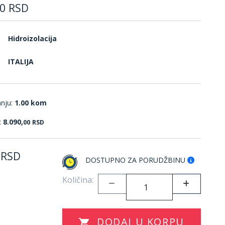
0
RSD
Hidroizolacija
ITALIJA
anju:
1.00 kom
:
8.090,
00
RSD
RSD
DOSTUPNO ZA PORUDŽBINU
Količina:
DODAJ U KORPU