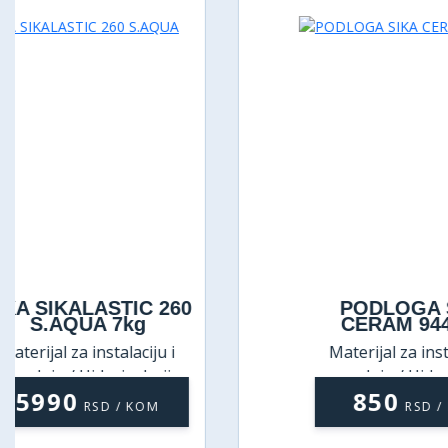
PODLOGA SIKA
CERAM 944 1kg
Materijal za instalaciju i
ugradnju / Hidroizolacija
850
RSD / KOM