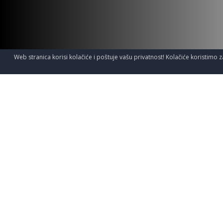
Web stranica korisi kolačiće i poštuje vašu privatnost! Kolačiće koristimo z