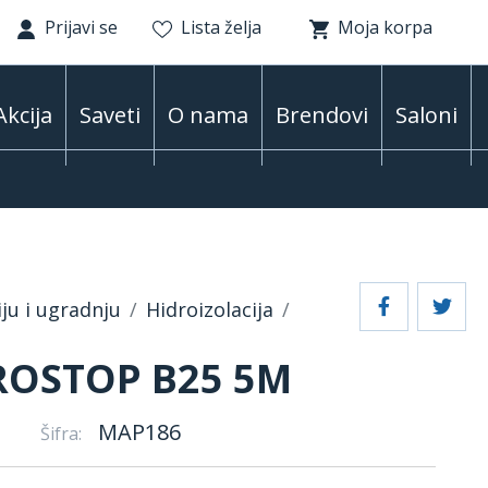
Prijavi se
Lista želja
Moja korpa
Akcija
Saveti
O nama
Brendovi
Saloni
iju i ugradnju
Hidroizolacija
ROSTOP B25 5M
MAP186
Šifra: