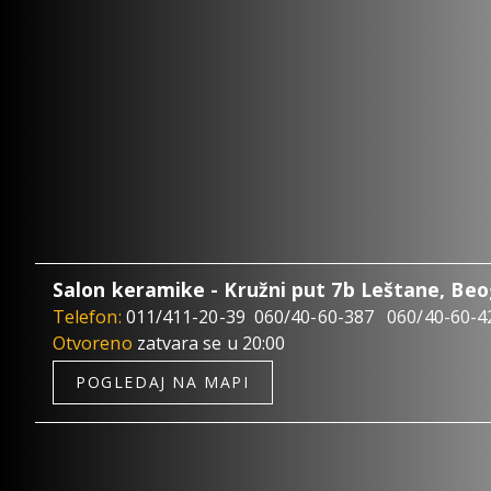
Salon keramike - Kružni put 7b Leštane, Be
Telefon:
011/411-20-39
060/40-60-387
060/40-60-4
Otvoreno
zatvara se u 20:00
POGLEDAJ NA MAPI