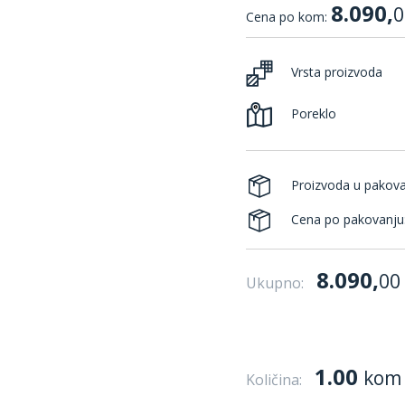
8.090,
0
Cena po kom:
Vrsta proizvoda
Poreklo
Proizvoda u pakov
Cena po pakovanju
8.090,
00
Ukupno:
1.00
kom
Količina: