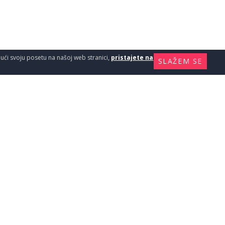
ajući svoju posetu na našoj web stranici,
pristajete na
SLAŽEM SE