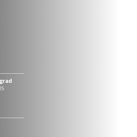
ograd
25