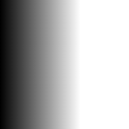
FUG MASA KERAPOXY E.D.111
3KG
Materijal za instalaciju i ugradnju / Fug
mase
5990
RSD / KOM