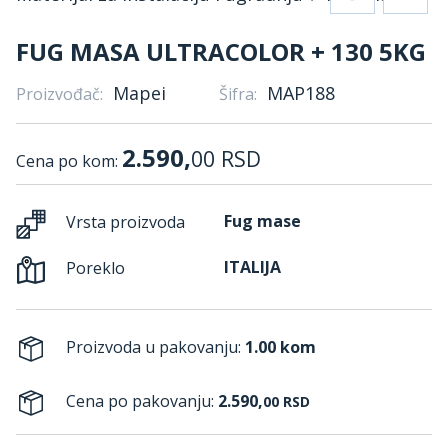
FUG MASA ULTRACOLOR + 130 5KG
Mapei
MAP188
Proizvođač:
Šifra:
2.590,
00
RSD
Cena po kom:
Fug mase
Vrsta proizvoda
ITALIJA
Poreklo
Proizvoda u pakovanju:
1.00 kom
Cena po pakovanju:
2.590,
00
RSD