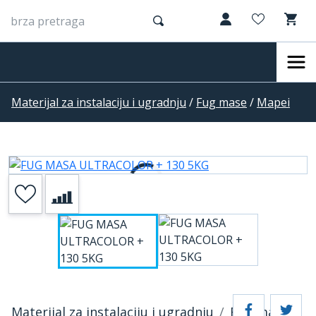
Materijal za instalaciju i ugradnju
/
Fug mase
/
Mapei
Materijal za instalaciju i ugradnju
Fug mase