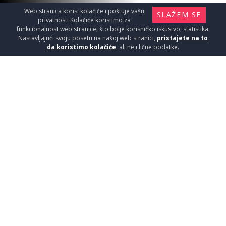
Web stranica korisi kolačiće i poštuje vašu
SLAŽEM SE
privatnost! Kolačiće koristimo za
funkcionalnost web stranice, što bolje korisničko iskustvo, statistika.
Nastavljajući svoju posetu na našoj web stranici,
pristajete na to
da koristimo kolačiće
, ali ne i lične podatke.