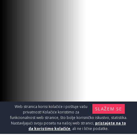
Web stranica korisi kolačiće i poštuje vašu
SLAŽEM SE
privatnost! Kolačiće koristimo za
funkcionalnost web stranice, što bolje korisničko iskustvo, statistika.
Nastavljajući svoju posetu na našoj web stranici,
pristajete na to
da koristimo kolačiće
, ali ne i lične podatke.