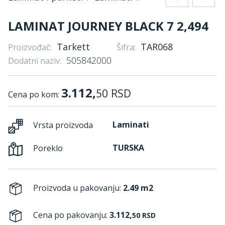
LAMINAT JOURNEY BLACK 7 2,494
Tarkett
TAR068
Proizvođač:
Šifra:
505842000
Dodatni naziv:
3.112,
50
RSD
Cena po kom:
Laminati
Vrsta proizvoda
TURSKA
Poreklo
Proizvoda u pakovanju:
2.49 m2
Cena po pakovanju:
3.112,
50
RSD