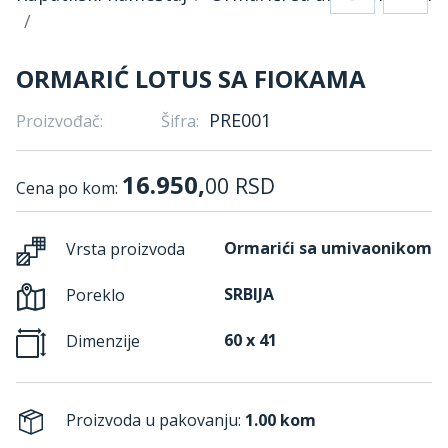
ORMARIĆ LOTUS SA FIOKAMA
PRE001
Proizvođač:
Šifra:
16.950,
00
RSD
Cena po kom:
Ormarići sa umivaonikom
Vrsta proizvoda
SRBIJA
Poreklo
60 x 41
Dimenzije
Proizvoda u pakovanju:
1.00 kom