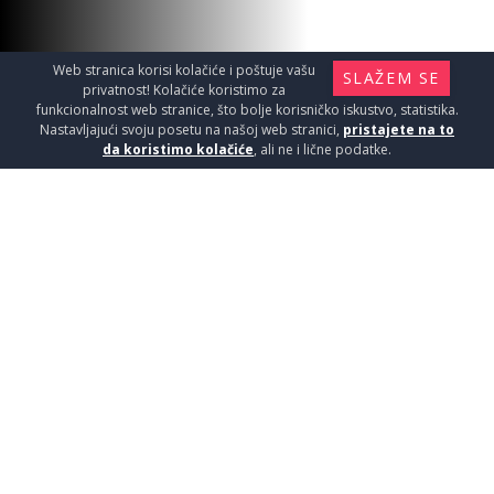
Web stranica korisi kolačiće i poštuje vašu
SLAŽEM SE
privatnost! Kolačiće koristimo za
funkcionalnost web stranice, što bolje korisničko iskustvo, statistika.
Nastavljajući svoju posetu na našoj web stranici,
pristajete na to
da koristimo kolačiće
, ali ne i lične podatke.