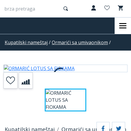
Kupatilski nameštaj
/
Ormarići sa umivaonikom
/
Kupatilski nameštaj
Ormarići sa umivaonikom