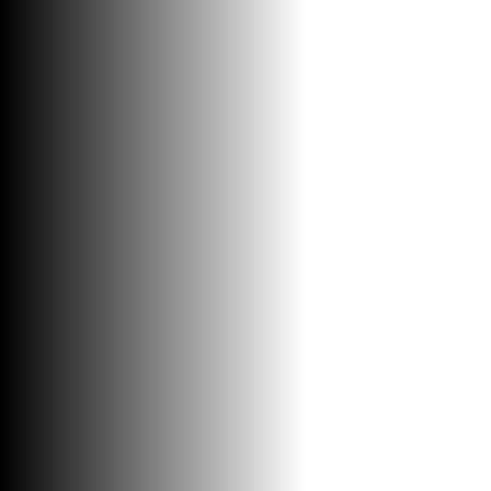
ORMARIĆ EURIDIKA 75 H
PIN/LATE
Kupatilski nameštaj / Ormarići sa
umivaonikom
36900
RSD / KOM