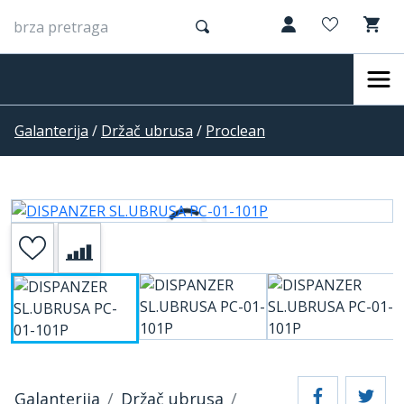
Galanterija
/
Držač ubrusa
/
Proclean
Galanterija
Držač ubrusa