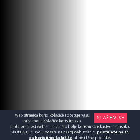
M C-11-08A DRŽAČ UBRUSA
Galanterija / Držač ubrusa
1990
RSD / KOM
Web stranica korisi kolačiće i poštuje vašu
SLAŽEM SE
privatnost! Kolačiće koristimo za
funkcionalnost web stranice, što bolje korisničko iskustvo, statistika.
Nastavljajući svoju posetu na našoj web stranici,
pristajete na to
da koristimo kolačiće
, ali ne i lične podatke.