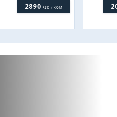
2890
2090
RSD / KOM
RSD