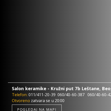
Salon keramike - Kružni put 7b Leštane, Be
Telefon:
011/411-20-39
060/40-60-387
060/40-60-4
Otvoreno
zatvara se u 20:00
POGLEDAJ NA MAPI