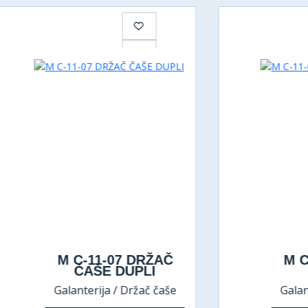
M C-11-07 DRŽAČ
M C-11-06 
ČAŠE DUPLI
ČAŠE
Galanterija / Držač čaše
Galanterija / D