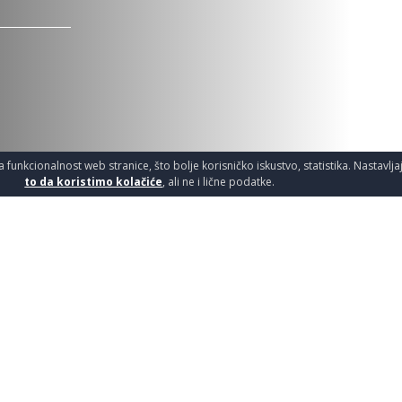
a funkcionalnost web stranice, što bolje korisničko iskustvo, statistika. Nastavlj
to da koristimo kolačiće
, ali ne i lične podatke.