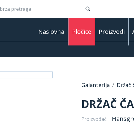
Naslovna
Pločice
Proizvodi
Galanterija
Držač 
DRŽAČ ČA
Hansgr
Proizvođač: