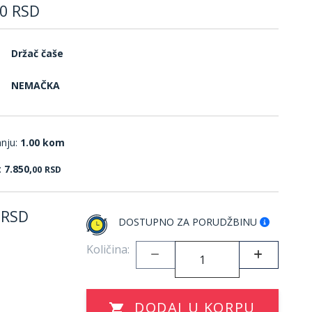
0
RSD
Držač čaše
NEMAČKA
anju:
1.00 kom
:
7.850,
00
RSD
RSD
DOSTUPNO ZA PORUDŽBINU
Količina:
DODAJ U KORPU