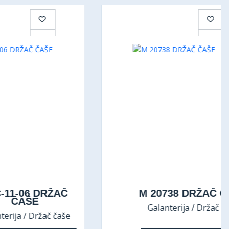
DRŽAČ
M 20738 DRŽAČ ČAŠE
Galanterija / Držač čaše
ržač čaše