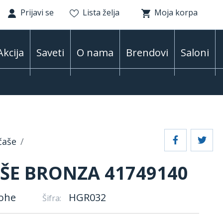
Prijavi se
Lista želja
Moja korpa
Akcija
Saveti
O nama
Brendovi
Saloni
čaše
ŠE BRONZA 41749140
ohe
HGR032
Šifra: