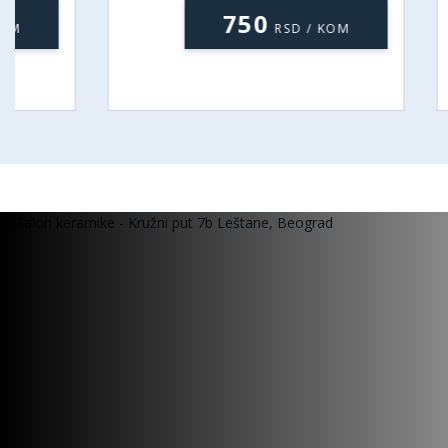
750
RSD / KOM