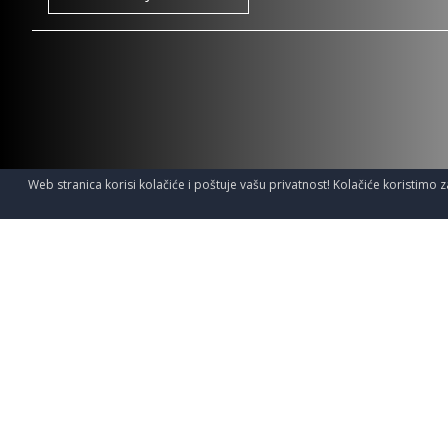
Web stranica korisi kolačiće i poštuje vašu privatnost! Kolačiće koristimo z