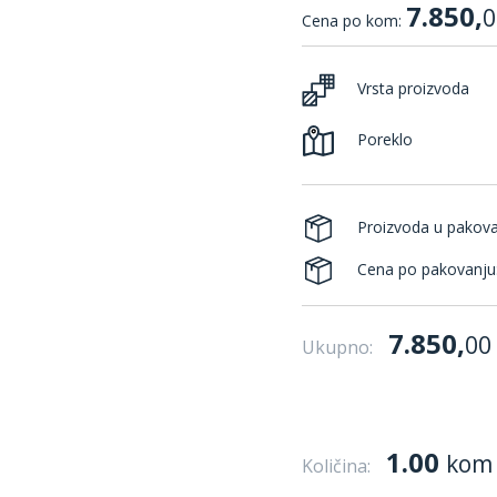
7.850,
0
Cena po kom:
Vrsta proizvoda
Poreklo
Proizvoda u pakov
Cena po pakovanju
7.850,
00
Ukupno:
1.00
kom
Količina: