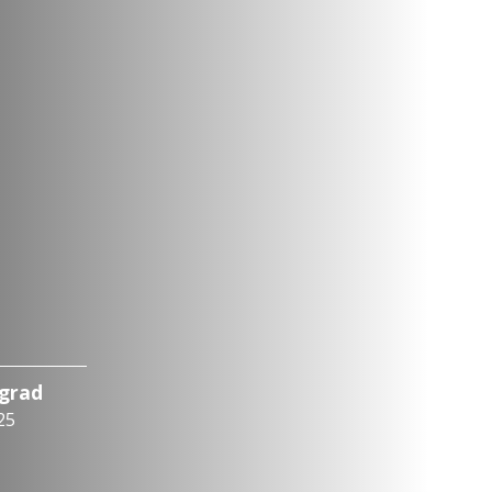
ograd
25