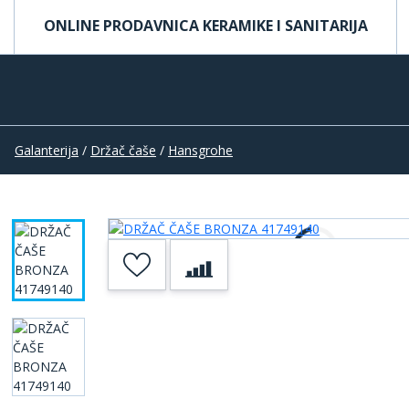
ONLINE PRODAVNICA KERAMIKE I SANITARIJA
Galanterija
/
Držač čaše
/
Hansgrohe