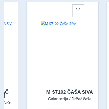
M S7102 ČAŠA SIVA
Galanterija / Držač čaše