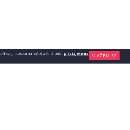
ajući svoju posetu na našoj web stranici,
pristajete na
SLAŽEM SE