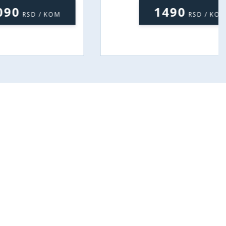
1490
 / KOM
RSD / KOM