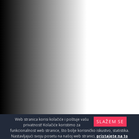
Web stranica korisi kolačiće i poštuje vašu
SLAŽEM SE
privatnost! Kolačiće koristimo za
funkcionalnost web stranice, što bolje korisničko iskustvo, statistika.
Nastavljajući svoju posetu na našoj web stranici,
pristajete na to