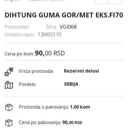
DIHTUNG GUMA GOR/MET EKS.FI70
VGI068
Proizvođač:
Šifra:
13XXG110
Dodatni naziv:
90,
00
RSD
Cena po kom:
Rezervni delovi
Vrsta proizvoda
SRBIJA
Poreklo
Proizvoda u pakovanju:
1.00 kom
Cena po pakovanju:
90,
00
RSD