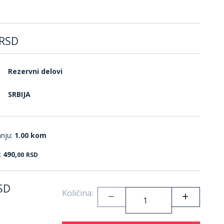
RSD
Rezervni delovi
SRBIJA
anju:
1.00 kom
:
490,
00
RSD
SD
Količina: