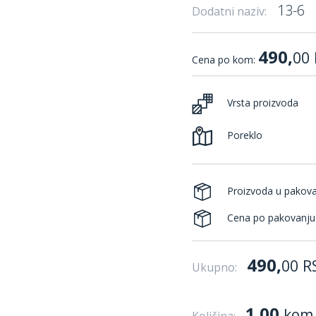
13-6
Dodatni naziv:
490,
00
Cena po kom:
Vrsta proizvoda
Poreklo
Proizvoda u pakov
Cena po pakovanju
490,
00
R
Ukupno:
1.00
kom