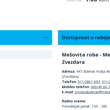
Količina:
Dostupnost u radnj
Mešovita roba - Me
Zvezdara
Adresa:
447 Bulevar Kralja A
(Zvezdara)
Telefon:
011/2861-693
,
011/
Mobilni telefon:
060/40-60-
E-mail:
Radno vreme:
Ponedeljak-petak: 7.00 - 20h