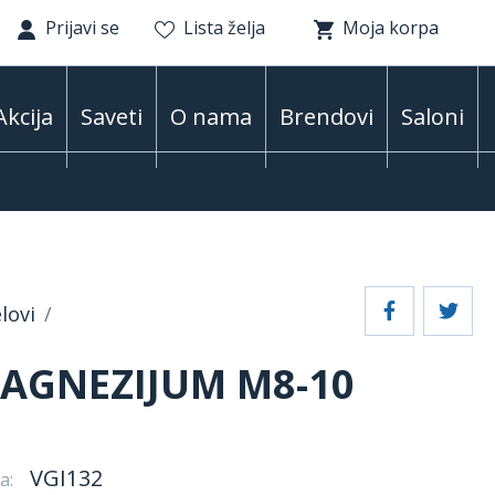
Prijavi se
Lista želja
Moja korpa
Akcija
Saveti
O nama
Brendovi
Saloni
lovi
AGNEZIJUM M8-10
VGI132
a: