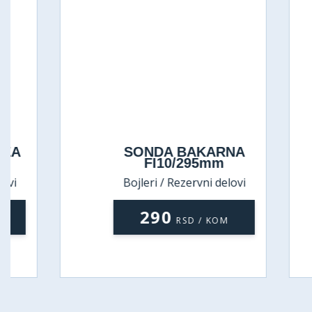
SONDA BAKARNA
T
FI10/295mm
Bojleri / Rezervni delovi
290
RSD / KOM