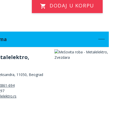
DODAJ U KORPU
ama
talelektro,
leksandra, 11050, Beograd
2861-694
3
97