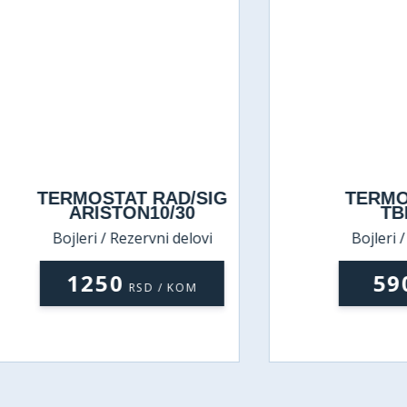
ERMOSTAT RAD/SIG
TERMOSTAT
ARISTON10/30
TBR 30-
Bojleri / Rezervni delovi
Bojleri / Rezerv
1250
590
RSD / KOM
RSD 