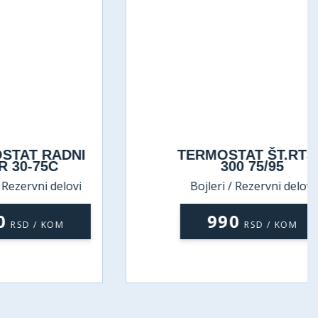
 RADNI
TERMOSTAT ŠT.RTS 3
75C
300 75/95
ni delovi
Bojleri / Rezervni delovi
990
/ KOM
RSD / KOM