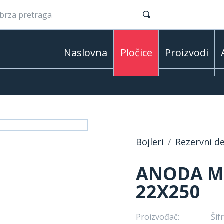
Naslovna
Pločice
Proizvodi
Bojleri
Rezervni de
ANODA M
22X250
Proizvođač:
Šifr