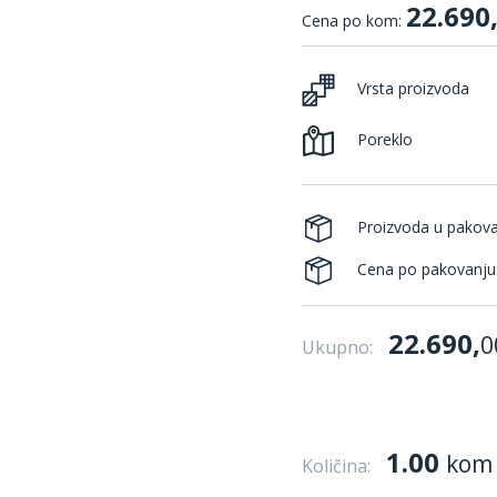
22.690
Cena po kom:
Vrsta proizvoda
Poreklo
Proizvoda u pakov
Cena po pakovanju
22.690,
0
Ukupno:
1.00
kom
Količina: