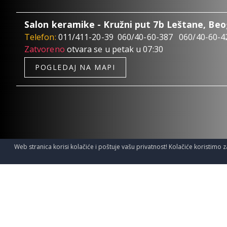
Salon keramike - Kružni put 7b Leštane, Be
Telefon:
011/411-20-39
060/40-60-387
060/40-60-4
Zatvoreno
otvara se u petak u 07:30
POGLEDAJ NA MAPI
Web stranica korisi kolačiće i poštuje vašu privatnost! Kolačiće koristimo z