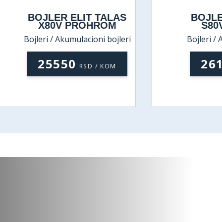
BOJLER ELIT TALAS
BOJLER ELI
X80V PROHROM
S80V PRO
jleri / Akumulacioni bojleri
Bojleri / Akumulac
25550
26150
RSD / KOM
RS