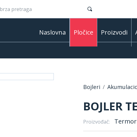
Naslovna
Pločice
Proizvodi
Bojleri
Akumulacio
BOJLER T
Termor
Proizvođač: