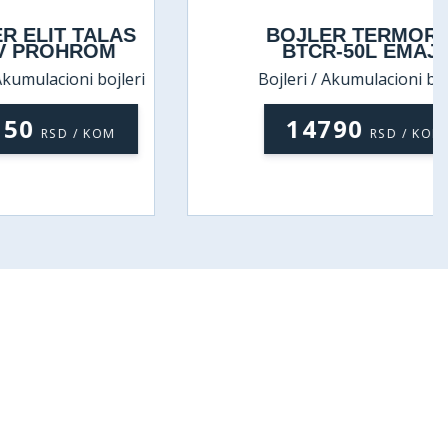
T TALAS
BOJLER TERMORAD
HROM
BTCR-50L EMAJL
ioni bojleri
Bojleri / Akumulacioni bojleri
14790
D / KOM
RSD / KOM