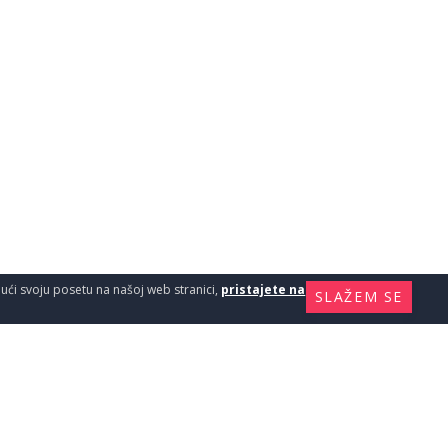
ajući svoju posetu na našoj web stranici,
pristajete na
SLAŽEM SE