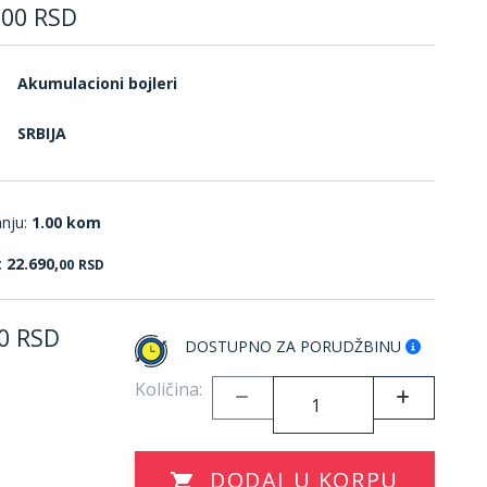
,
00
RSD
Akumulacioni bojleri
SRBIJA
anju:
1.00 kom
:
22.690,
00
RSD
0
RSD
DOSTUPNO ZA PORUDŽBINU
Količina:
DODAJ U KORPU