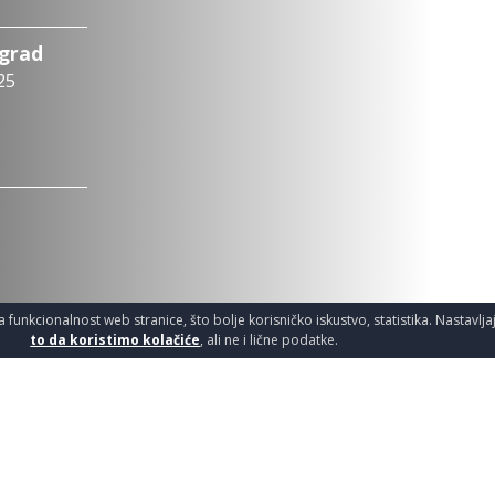
ograd
25
a funkcionalnost web stranice, što bolje korisničko iskustvo, statistika. Nastavlj
to da koristimo kolačiće
, ali ne i lične podatke.