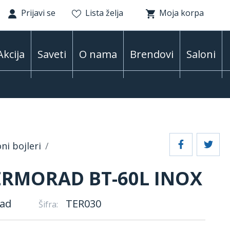
Prijavi se
Lista želja
Moja korpa
Akcija
Saveti
O nama
Brendovi
Saloni
ni bojleri
ERMORAD BT-60L INOX
ad
TER030
Šifra: