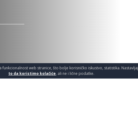
a funkcionalnost web stranice, što bolje korisničko iskustvo, statistika. Nastavlj
to da koristimo kolačiće
, ali ne i lične podatke.