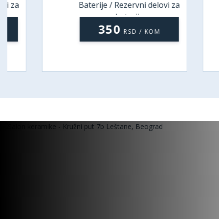
Baterije / Rezervni delovi za
B
baterije
350
RSD / KOM