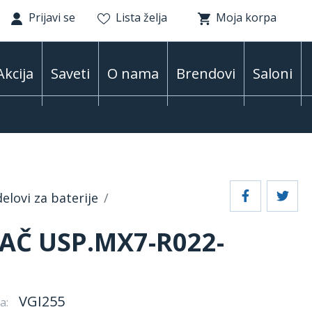
Prijavi se
Lista želja
Moja korpa
Akcija
Saveti
O nama
Brendovi
Saloni
elovi za baterije
AČ USP.MX7-R022-
VGI255
a: