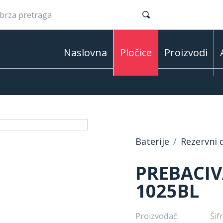
Naslovna
Pločice
Proizvodi
Baterije
Rezervni d
PREBACIV
1025BL
Proizvođač:
Šifr