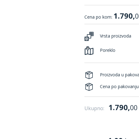
1.790,
0
Cena po kom:
Vrsta proizvoda
Poreklo
Proizvoda u pakov
Cena po pakovanju
1.790,
00
Ukupno: