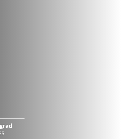
ograd
25