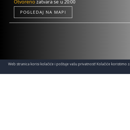
Otvoreno
zatvara se u 20:00
POGLEDAJ NA MAPI
Web stranica korisi kolačiće i poštuje vašu privatnost! Kolačiće koristimo z