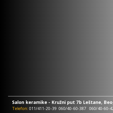
Salon keramike - Kružni put 7b Leštane, Be
Telefon:
011/411-20-39
060/40-60-387
060/40-60-4