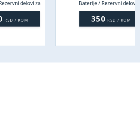
i delovi za
Baterije / Rezervni delovi za
e
baterije
350
/ KOM
RSD / KOM