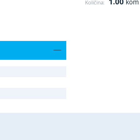
1.00
kom
Količina: