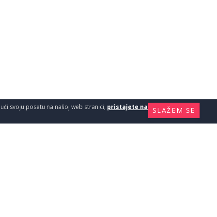
ajući svoju posetu na našoj web stranici,
pristajete na
SLAŽEM SE