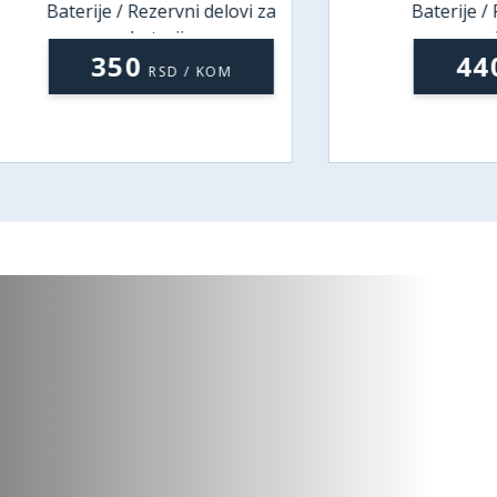
aterije / Rezervni delovi za
Baterije / Rezervn
baterije
baterij
350
440
RSD / KOM
RSD 