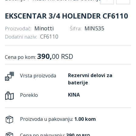
EKSCENTAR 3/4 HOLENDER CF6110
Minotti
MIN535
Proizvođač:
Šifra:
CF6110
Dodatni naziv:
390,
00
RSD
Cena po kom:
Rezervni delovi za
Vrsta proizvoda
baterije
KINA
Poreklo
Proizvoda u pakovanju:
1.00 kom
Cena po pakovanju:
390,
00
RSD