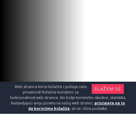
Web stranica korisi kolačiće i poštuje vašu
SLAŽEM SE
privatnost! Kolačiće koristimo za
funkcionalnost web stranice, što bolje korisničko iskustvo, statistika.
Nastavljajući svoju posetu na našoj web stranici,
pristajete na to
da koristimo kolačiće
, ali ne i lične podatke.