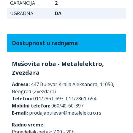
GARANCIJA
2
UGRADNA
DA
Dostupnost u radnjama
Mešovita roba - Metalelektro,
Zvezdara
Adresa:
447 Bulevar Kralja Aleksandra, 11050,
Beograd (Zvezdara)
Telefon:
011/2861-693
,
011/2861-694
Mobilni telefon:
060/40-60-3
97
E-mail:
Radno vreme:
Ponedeljak-petak: 7.00 - 20h