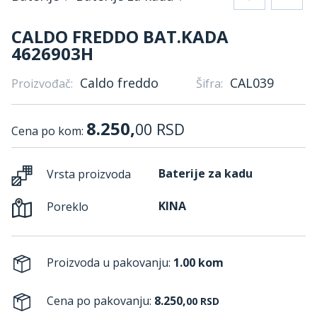
CALDO FREDDO BAT.KADA
4626903H
Caldo freddo
CAL039
Proizvođač:
Šifra:
8.250,
00
RSD
Cena po kom:
Baterije za kadu
Vrsta proizvoda
KINA
Poreklo
Proizvoda u pakovanju:
1.00 kom
Cena po pakovanju:
8.250,
00
RSD