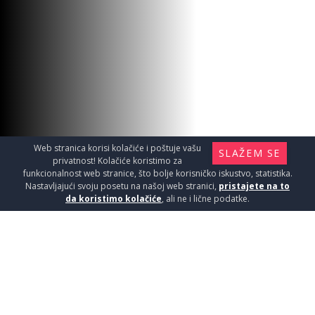
Web stranica korisi kolačiće i poštuje vašu
SLAŽEM SE
privatnost! Kolačiće koristimo za
funkcionalnost web stranice, što bolje korisničko iskustvo, statistika.
Nastavljajući svoju posetu na našoj web stranici,
pristajete na to
da koristimo kolačiće
, ali ne i lične podatke.