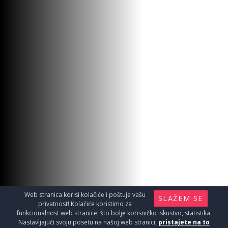
VERNIS BLEND
BAT.L.19071552000
Web stranica korisi kolačiće i poštuje vašu
SLAŽEM SE
privatnost! Kolačiće koristimo za
Baterije / Baterija za umivaonik
funkcionalnost web stranice, što bolje korisničko iskustvo, statistika.
Nastavljajući svoju posetu na našoj web stranici,
pristajete na to
15790