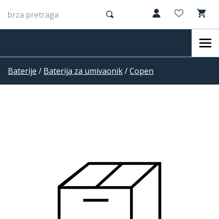
Baterije
/
Baterija za umivaonik
/
Copen