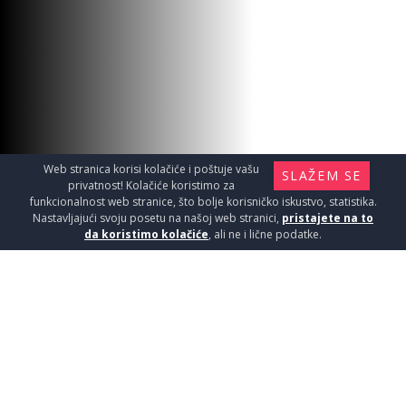
Web stranica korisi kolačiće i poštuje vašu
SLAŽEM SE
privatnost! Kolačiće koristimo za
funkcionalnost web stranice, što bolje korisničko iskustvo, statistika.
Nastavljajući svoju posetu na našoj web stranici,
pristajete na to
da koristimo kolačiće
, ali ne i lične podatke.