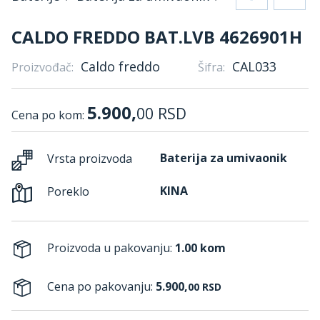
CALDO FREDDO BAT.LVB 4626901H
Caldo freddo
CAL033
Proizvođač:
Šifra:
5.900,
00
RSD
Cena po kom:
Baterija za umivaonik
Vrsta proizvoda
KINA
Poreklo
Proizvoda u pakovanju:
1.00 kom
Cena po pakovanju:
5.900,
00
RSD