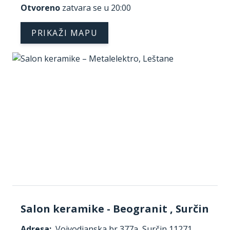
Otvoreno
zatvara se u 20:00
PRIKAŽI MAPU
Salon keramike - Beogranit , Surčin
Adresa:
Vojvodjanska br 377a, Surčin 11271