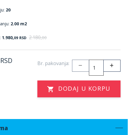
ju:
20
anju:
2.00 m2
2.180,
:
1.980,
00
09
RSD
RSD
Br. pakovanja:
DODAJ U KORPU
ama