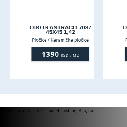
OIKOS ANTRACIT.7037
D
45X45 1,42
Pločice / Keramičke pločice
P
1390
RSD / M2