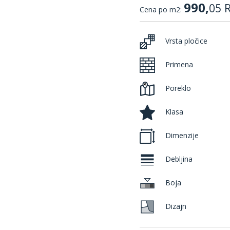
990,
05
Cena po m2:
Vrsta pločice
Primena
Poreklo
Klasa
Dimenzije
Debljina
Boja
Dizajn