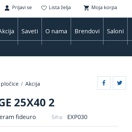
Prijavi se
Lista želja
Moja korpa
Akcija
Saveti
O nama
Brendovi
Saloni
pločice
Akcija
GE 25X40 2
eram fideuro
EXP030
Šifra: