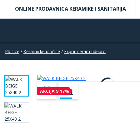
ONLINE PRODAVNICA KERAMIKE I SANITARIJA
Pločice
/
Keramičke pločice
/
Exportceram fideuro
AKCIJA 9.17%