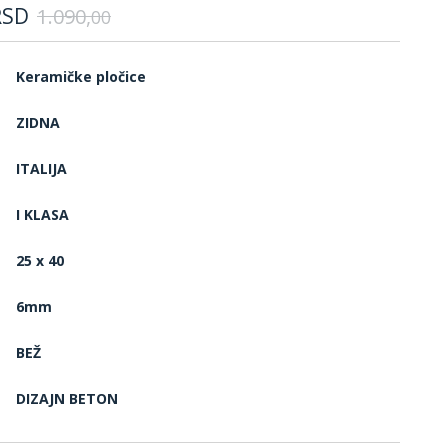
RSD
1.090,
00
Keramičke pločice
ZIDNA
ITALIJA
I KLASA
25 x 40
6mm
BEŽ
DIZAJN BETON