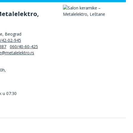
Metalelektro,
ne, Beograd
/42-02-945
387
060/40-60-425
00h,
k u 07:30