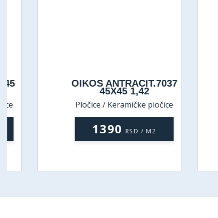
OIKOS ANTRACIT.7037
D
45X45 1,42
Pločice / Keramičke pločice
P
1390
RSD / M2