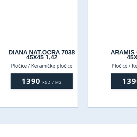
IANA NAT.OCRA 7038
ARAMIS GRIG
45X45 1,42
45X45 1
ločice / Keramičke pločice
Pločice / Keramič
1390
1390
RSD / M2
RSD