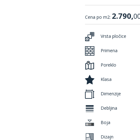
2.790,
0
Cena po m2:
Vrsta pločice
Primena
Poreklo
Klasa
Dimenzije
Debljina
Boja
Dizajn