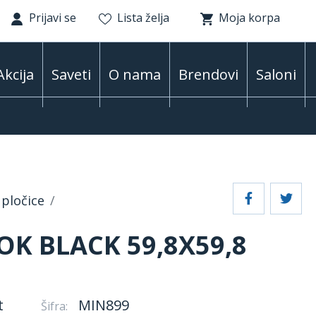
Prijavi se
Lista želja
Moja korpa
Akcija
Saveti
O nama
Brendovi
Saloni
pločice
 BLACK 59,8X59,8
t
MIN899
Šifra: