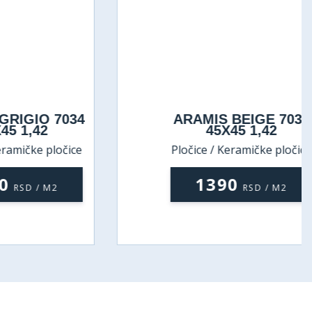
IO 7034
ARAMIS BEIGE 7032
,42
45X45 1,42
ke pločice
Pločice / Keramičke pločice
1390
 / M2
RSD / M2