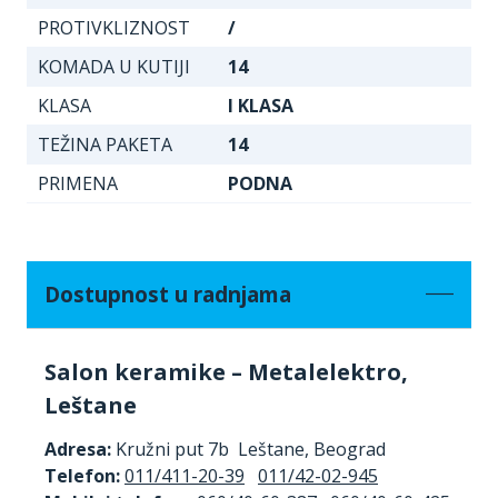
PROTIVKLIZNOST
/
KOMADA U KUTIJI
14
KLASA
I KLASA
TEŽINA PAKETA
14
PRIMENA
PODNA
Dostupnost u radnjama
Salon keramike – Metalelektro,
Leštane
Adresa:
Kružni put 7b Leštane, Beograd
Telefon:
011/411-20-39
011/42-02-945