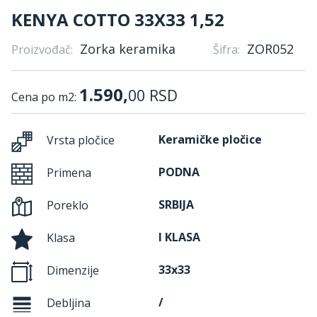
KENYA COTTO 33X33 1,52
Zorka keramika
ZOR052
Proizvođač:
Šifra:
1.590,
00
RSD
Cena po m2:
Keramičke pločice
Vrsta pločice
PODNA
Primena
SRBIJA
Poreklo
I KLASA
Klasa
33x33
Dimenzije
/
Debljina