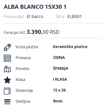
ALBA BLANCO 15X30 1
El barco
ELB001
Proizvođač:
Šifra:
3.390,
00
RSD
Cena po m2:
Keramičke pločice
Vrsta pločice
ZIDNA
Primena
ŠPANIJA
Poreklo
I KLASA
Klasa
15 x 30
Dimenzije
9mm
Debljina