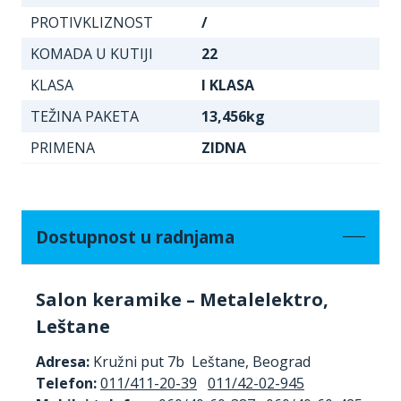
PROTIVKLIZNOST
/
KOMADA U KUTIJI
22
KLASA
I KLASA
TEŽINA PAKETA
13,456kg
PRIMENA
ZIDNA
Dostupnost u radnjama
Salon keramike – Metalelektro,
Leštane
Adresa:
Kružni put 7b Leštane, Beograd
Telefon:
011/411-20-39
011/42-02-945