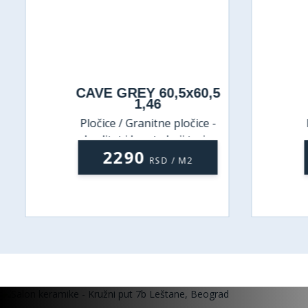
CAVE GREY 60,5x60,5
1,46
Pločice / Granitne pločice -
P
kvalitet i lepota koji traju
2290
RSD / M2