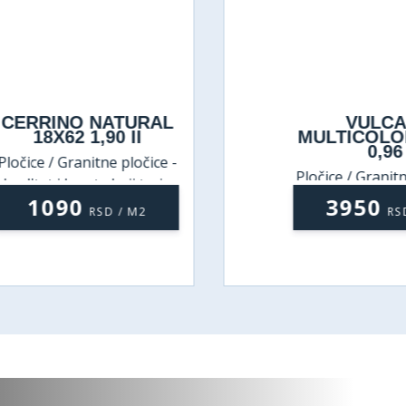
CERRINO NATURAL
VULCA
18X62 1,90 II
MULTICOLOR
0,96
ločice / Granitne pločice -
Pločice / Granitne
kvalitet i lepota koji traju
kvalitet i lepota 
1090
3950
RSD / M2
RSD