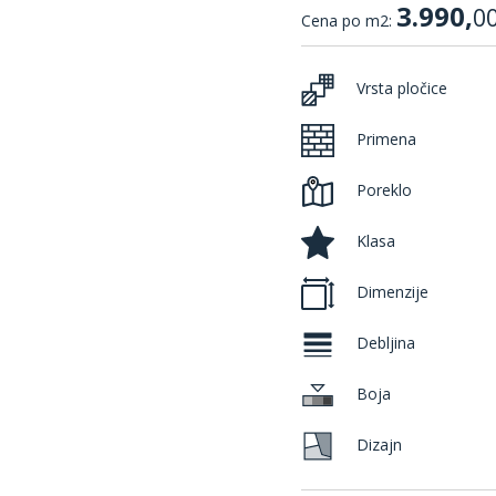
3.990,
0
Cena po m2:
Vrsta pločice
Primena
Poreklo
Klasa
Dimenzije
Debljina
Boja
Dizajn