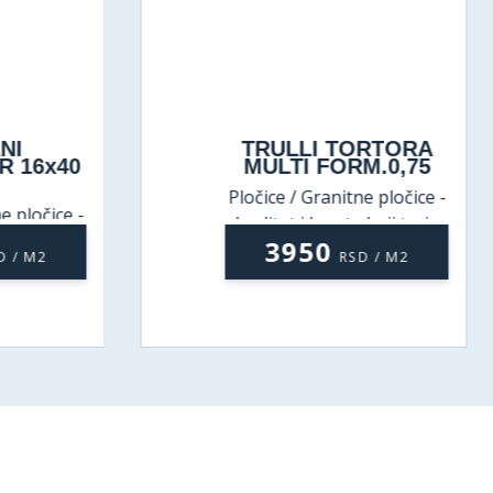
NI
TRULLI TORTORA
 16x40
MULTI FORM.0,75
Pločice / Granitne pločice -
 pločice -
kvalitet i lepota koji traju
koji traju
3950
 / M2
RSD / M2