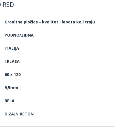
0
RSD
Granitne pločice - kvalitet i lepota koji traju
PODNO/ZIDNA
ITALIJA
I KLASA
60 x 120
9,5mm
BELA
DIZAJN BETON