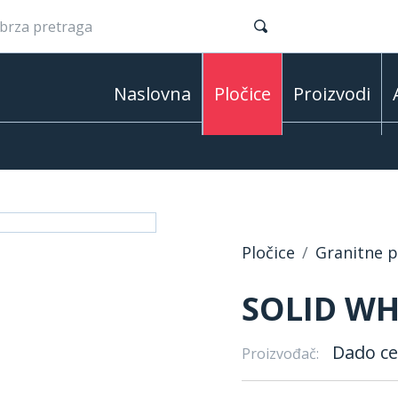
Naslovna
Pločice
Proizvodi
Pločice
Granitne pl
SOLID WHI
Dado c
Proizvođač: