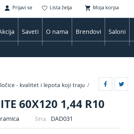
Prijavi se
Lista želja
Moja korpa
Akcija
Saveti
O nama
Brendovi
Saloni
očice - kvalitet i lepota koji traju
TE 60X120 1,44 R10
eramica
DAD031
Šifra: