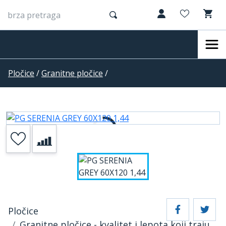
Pločice
/
Granitne pločice
/
Pločice
Granitne pločice - kvalitet i lepota koji traju