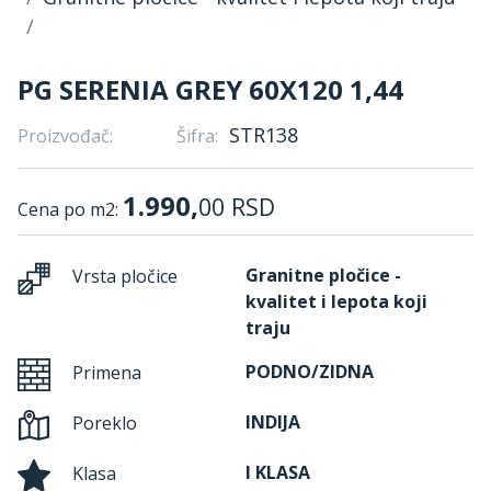
PG SERENIA GREY 60X120 1,44
STR138
Proizvođač:
Šifra:
1.990,
00
RSD
Cena po m2:
Granitne pločice -
Vrsta pločice
kvalitet i lepota koji
traju
PODNO/ZIDNA
Primena
INDIJA
Poreklo
I KLASA
Klasa