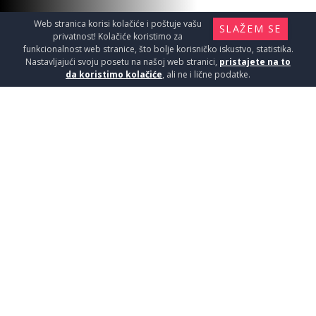
Web stranica korisi kolačiće i poštuje vašu
SLAŽEM SE
privatnost! Kolačiće koristimo za
funkcionalnost web stranice, što bolje korisničko iskustvo, statistika.
Nastavljajući svoju posetu na našoj web stranici,
pristajete na to
da koristimo kolačiće
, ali ne i lične podatke.