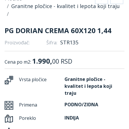
Granitne pločice - kvalitet i lepota koji traju
PG DORIAN CREMA 60X120 1,44
STR135
Proizvođač:
Šifra:
1.990,
00
RSD
Cena po m2:
Granitne pločice -
Vrsta pločice
kvalitet i lepota koji
traju
PODNO/ZIDNA
Primena
INDIJA
Poreklo