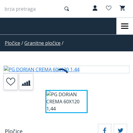
Pločice
/
Granitne pločice
/
Pločice