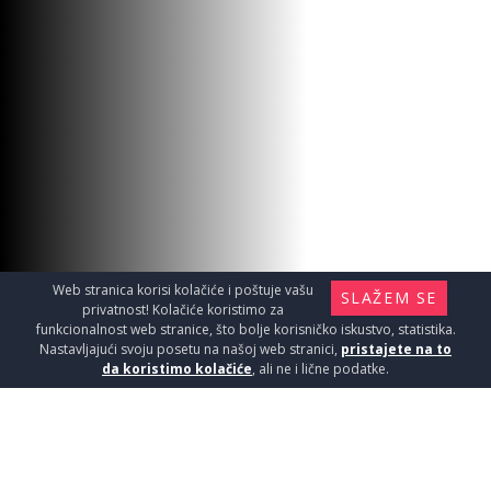
Web stranica korisi kolačiće i poštuje vašu
SLAŽEM SE
privatnost! Kolačiće koristimo za
funkcionalnost web stranice, što bolje korisničko iskustvo, statistika.
Nastavljajući svoju posetu na našoj web stranici,
pristajete na to
da koristimo kolačiće
, ali ne i lične podatke.