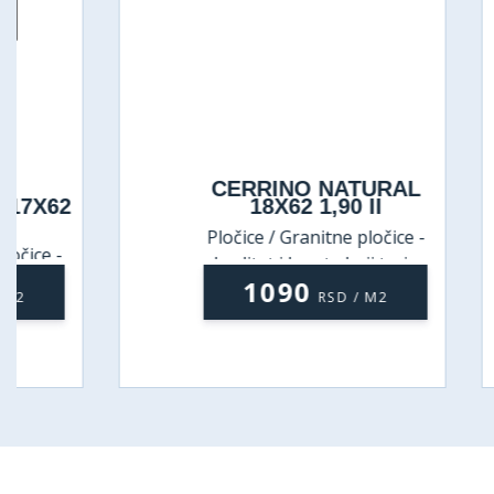
CERRINO NATURAL
C
18X62 1,90 II
Pločice / Granitne pločice -
P
kvalitet i lepota koji traju
1090
RSD / M2