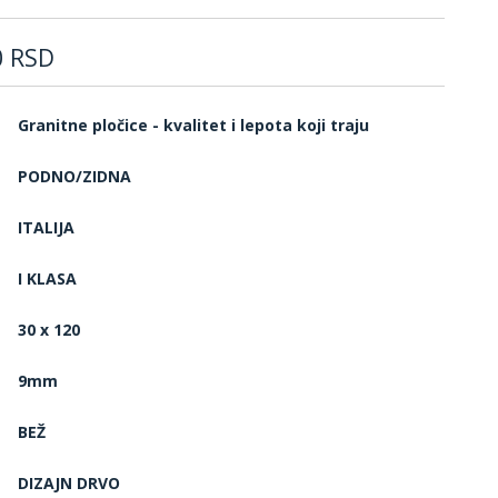
0
RSD
Granitne pločice - kvalitet i lepota koji traju
PODNO/ZIDNA
ITALIJA
I KLASA
30 x 120
9mm
BEŽ
DIZAJN DRVO