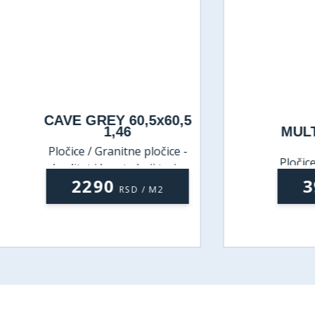
AVE GREY 60,5x60,5
VULCA
1,46
MULTICOLOR
0,96
ločice / Granitne pločice -
Pločice / Granitne
kvalitet i lepota koji traju
kvalitet i lepota 
2290
3950
RSD / M2
RSD