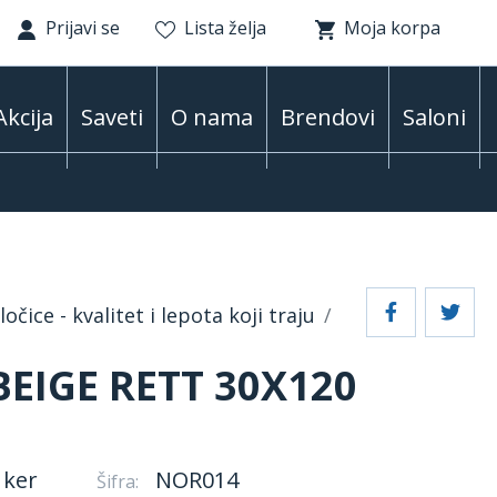
Prijavi se
Lista želja
Moja korpa
Akcija
Saveti
O nama
Brendovi
Saloni
očice - kvalitet i lepota koji traju
EIGE RETT 30X120
 ker
NOR014
Šifra: