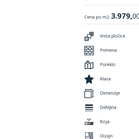
3.979,
0
Cena po m2:
Vrsta pločice
Primena
Poreklo
Klasa
Dimenzije
Debljina
Boja
Dizajn