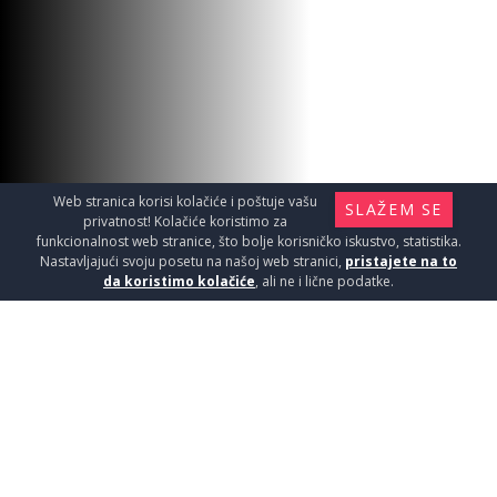
Web stranica korisi kolačiće i poštuje vašu
SLAŽEM SE
privatnost! Kolačiće koristimo za
funkcionalnost web stranice, što bolje korisničko iskustvo, statistika.
Nastavljajući svoju posetu na našoj web stranici,
pristajete na to
da koristimo kolačiće
, ali ne i lične podatke.
CAVE GREY 60,5x60,5 1,46
Pločice / Granitne pločice - kvalitet i lepota
koji traju
2290
RSD / M2