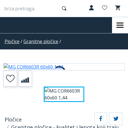
Pločice
/
Granitne pločice
/
Pločice
Granitne pločice - kvalitet i lepota koji traju