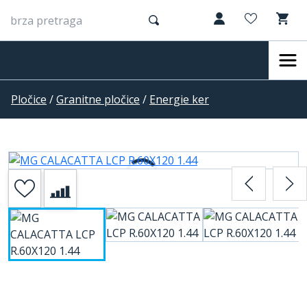
Pločice
/
Granitne pločice
/
Energie ker