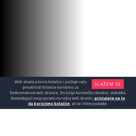
Web stranica korisi kolačiće i poštuje vašu
SLAŽEM SE
privatnost! Kolačiće koristimo za
funkcionalnost web stranice, što bolje korisničko iskustvo, statistika.
Nastavljajući svoju posetu na našoj web stranici,
pristajete na to
da koristimo kolačiće
, ali ne i lične podatke.
CAVE GREY 60,5x60,5 1,46
Pločice / Granitne pločice - kvalitet i lepota