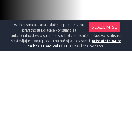
Web stranica korisi kolačiće i poštuje vašu
SLAŽEM SE
privatnost! Kolačiće koristimo za
funkcionalnost web stranice, što bolje korisničko iskustvo, statistika.
Nastavljajući svoju posetu na našoj web stranici,
pristajete na to
da koristimo kolačiće
, ali ne i lične podatke.