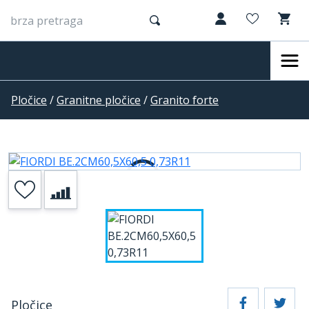
Pločice
/
Granitne pločice
/
Granito forte
Pločice