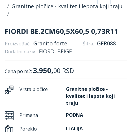
Granitne pločice - kvalitet i lepota koji traju
FIORDI BE.2CM60,5X60,5 0,73R11
Granito forte
GFR088
Proizvođač:
Šifra:
FIORDI BEIGE
Dodatni naziv:
3.950,
00
RSD
Cena po m2:
Granitne pločice -
Vrsta pločice
kvalitet i lepota koji
traju
PODNA
Primena
ITALIJA
Poreklo