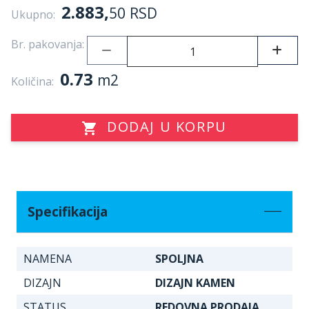
2.883,
50
RSD
Ukupno:
Br. pakovanja:
0.73
m2
Količina:
DODAJ U KORPU
Specifikacija
NAMENA
SPOLJNA
DIZAJN
DIZAJN KAMEN
STATUS
REDOVNA PRODAJA