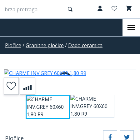
Pločice
/
Granitne pločice
/
Dado ceramica
Pločice