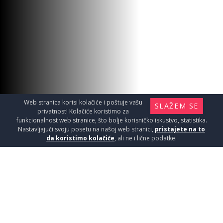
Web stranica korisi kolačiće i poštuje vašu
SLAŽEM SE
privatnost! Kolačiće koristimo za
funkcionalnost web stranice, što bolje korisničko iskustvo, statistika.
Nastavljajući svoju posetu na našoj web stranici,
pristajete na to
da koristimo kolačiće
, ali ne i lične podatke.
CAVE GREY 60,5x60,5 1,46
Pločice / Granitne pločice - kvalitet i lepota
koji traju
2290
RSD / M2