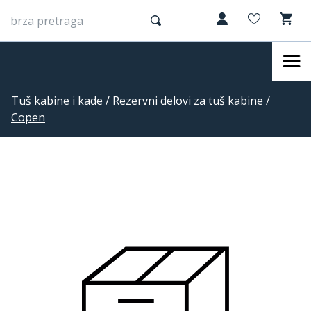
Tuš kabine i kade
/
Rezervni delovi za tuš kabine
/
Copen