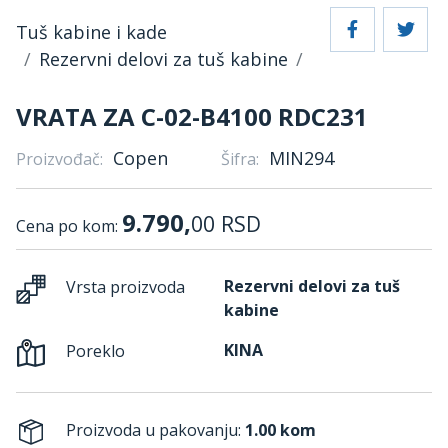
Tuš kabine i kade
Rezervni delovi za tuš kabine
VRATA ZA C-02-B4100 RDC231
Copen
MIN294
Proizvođač:
Šifra:
9.790,
00
RSD
Cena po kom:
Rezervni delovi za tuš
Vrsta proizvoda
kabine
KINA
Poreklo
Proizvoda u pakovanju:
1.00 kom