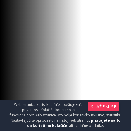
TOČKIĆI ZA TUŠ KABINE LUX 3
G
Web stranica korisi kolačiće i poštuje vašu
SLAŽEM SE
Tuš kabine i kade / Rezervni delovi za tuš
privatnost! Kolačiće koristimo za
kabine
funkcionalnost web stranice, što bolje korisničko iskustvo, statistika.
450
Nastavljajući svoju posetu na našoj web stranici,
pristajete na to
RSD / KOM
da koristimo kolačiće
, ali ne i lične podatke.