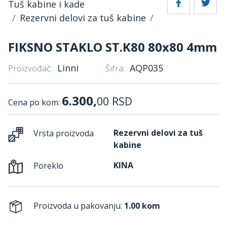
Tuš kabine i kade
Rezervni delovi za tuš kabine
FIKSNO STAKLO ST.K80 80x80 4mm
Linni
AQP035
Proizvođač:
Šifra:
6.300,
00
RSD
Cena po kom:
Rezervni delovi za tuš
Vrsta proizvoda
kabine
KINA
Poreklo
Proizvoda u pakovanju:
1.00 kom