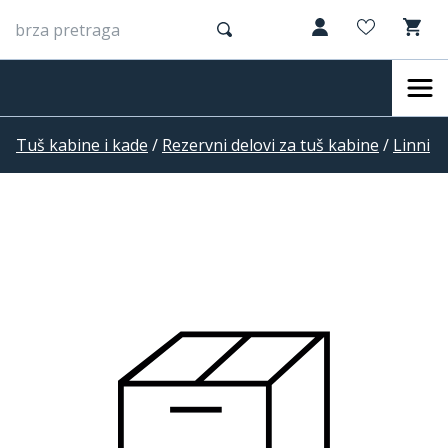
Tuš kabine i kade
/
Rezervni delovi za tuš kabine
/
Linni